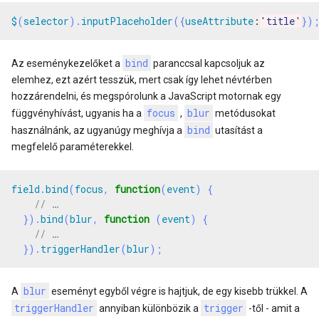
$
(
selector
).
inputPlaceholder
({
useAttribute
:
'title'
})
bind
Az eseménykezelőket a
paranccsal kapcsoljuk az
elemhez, ezt azért tesszük, mert csak így lehet névtérben
hozzárendelni, és megspórolunk a JavaScript motornak egy
focus
blur
függvényhívást, ugyanis ha a
,
metódusokat
bind
használnánk, az ugyanúgy meghívja a
utasítást a
megfelelő paraméterekkel.
field
.
bind
(
focus
,
function
(
event
)
{
}).
bind
(
blur
,
function
(
event
)
{
}).
triggerHandler
(
blur
);
blur
A
eseményt egyből végre is hajtjuk, de egy kisebb trükkel. A
triggerHandler
trigger
annyiban különbözik a
-től - amit a