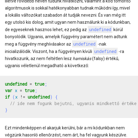
illetve rövidebb néven tudunk hivatkozni, valamint a kód tömörítő
algoritmusok is sokkal hatékonyabban tudnak működni így, mivel
a lokális változókat szabadon át tudják nevezni. És van még itt
egy utolsó kis dolog, amit ugyan nem használunk ki a kódunkban,
undefined
de egyeseknek hasznos lehet, ez pedig az
körül
bonyolódik. Ugyanis, amelyik függvény paramétert nem adtunk
undefined
meg a függvény meghívásakor az
-nak
undefined
inicializálódik. Viszont, ha a függvényen kívüli
-ra
hivatkozunk, az nem feltétlen lesz
hamiskás
(falsy) értékű,
ugyanis véletlenül megadható a következő:
undefined
=
true
;
var
x
=
true
;
if
(
x
!=
undefined
)
{
}
Ezt mindenképpen el akarjuk kerülni, bár a mi kódunkban nem
végzünk hasonló ellenőrzést, nem árt, ha fel vagyunk készülve.