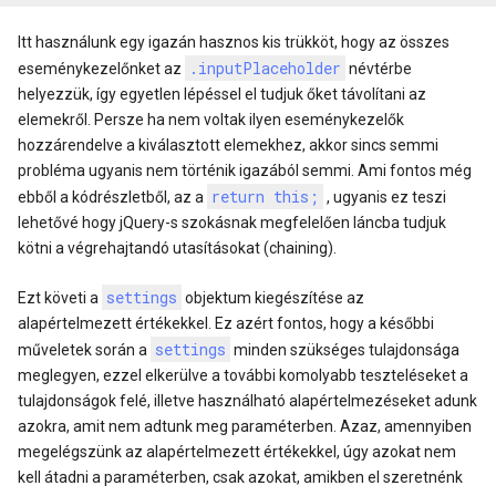
Itt használunk egy igazán hasznos kis trükköt, hogy az összes
.inputPlaceholder
eseménykezelőnket az
névtérbe
helyezzük, így egyetlen lépéssel el tudjuk őket távolítani az
elemekről. Persze ha nem voltak ilyen eseménykezelők
hozzárendelve a kiválasztott elemekhez, akkor sincs semmi
probléma ugyanis nem történik igazából semmi. Ami fontos még
return this;
ebből a kódrészletből, az a
, ugyanis ez teszi
lehetővé hogy jQuery-s szokásnak megfelelően láncba tudjuk
kötni a végrehajtandó utasításokat (chaining).
settings
Ezt követi a
objektum kiegészítése az
alapértelmezett értékekkel. Ez azért fontos, hogy a későbbi
settings
műveletek során a
minden szükséges tulajdonsága
meglegyen, ezzel elkerülve a további komolyabb teszteléseket a
tulajdonságok felé, illetve használható alapértelmezéseket adunk
azokra, amit nem adtunk meg paraméterben. Azaz, amennyiben
megelégszünk az alapértelmezett értékekkel, úgy azokat nem
kell átadni a paraméterben, csak azokat, amikben el szeretnénk