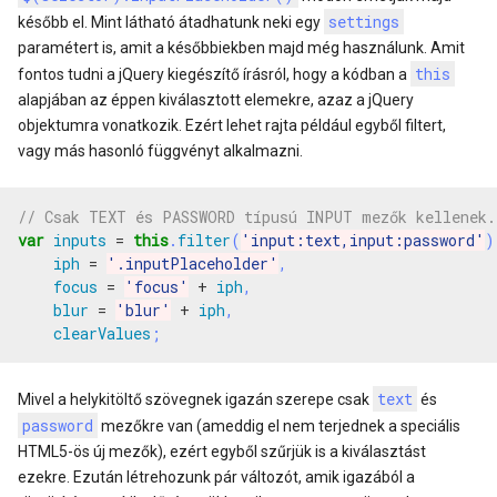
settings
később el. Mint látható átadhatunk neki egy
paramétert is, amit a későbbiekben majd még használunk. Amit
this
fontos tudni a jQuery kiegészítő írásról, hogy a kódban a
alapjában az éppen kiválasztott elemekre, azaz a jQuery
objektumra vonatkozik. Ezért lehet rajta például egyből filtert,
vagy más hasonló függvényt alkalmazni.
var
inputs
=
this
.
filter
(
'input:text,input:password'
)
iph
=
'.inputPlaceholder'
,
focus
=
'focus'
+
iph
,
blur
=
'blur'
+
iph
,
clearValues
;
text
Mivel a helykitöltő szövegnek igazán szerepe csak
és
password
mezőkre van (ameddig el nem terjednek a speciális
HTML5-ös új mezők), ezért egyből szűrjük is a kiválasztást
ezekre. Ezután létrehozunk pár változót, amik igazából a