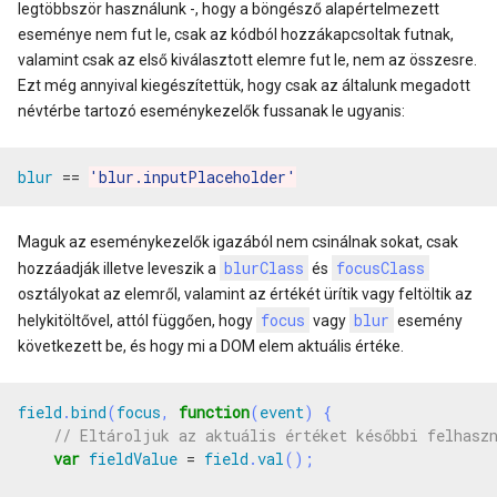
legtöbbször használunk -, hogy a böngésző alapértelmezett
eseménye nem fut le, csak az kódból hozzákapcsoltak futnak,
valamint csak az első kiválasztott elemre fut le, nem az összesre.
Ezt még annyival kiegészítettük, hogy csak az általunk megadott
névtérbe tartozó eseménykezelők fussanak le ugyanis:
blur
==
'blur.inputPlaceholder'
Maguk az eseménykezelők igazából nem csinálnak sokat, csak
blurClass
focusClass
hozzáadják illetve leveszik a
és
osztályokat az elemről, valamint az értékét ürítik vagy feltöltik az
focus
blur
helykitöltővel, attól függően, hogy
vagy
esemény
következett be, és hogy mi a DOM elem aktuális értéke.
field
.
bind
(
focus
,
function
(
event
)
{
var
fieldValue
=
field
.
val
();