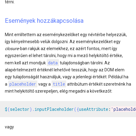
térni.
Események hozzákapcsolása
Mint említettem az eseménykezelőket egy névtérbe helyezzük,
így kényelmesebb velük dolgozni. Az eseménykezelőket egy
closure
-ban rakjuk az elemekhez, ez azért fontos, mert így
egyszerűen el lehet tárolni, hogy mi a mező helykitöltő értéke,
data
nem kell azt mondjuk
tulajdonságban tárolni. Az
alapértelmezett értéknél lehetővé tesszük, hogy az DOM elem
egy tulajdonságát használjuk, vagy a jelenlegi értékét. Például ha
placeholder
title
a
vagy a
attribútum értékét szeretnénk ha
mint helykitöltő szerepeljen, elég megadni a következőt:
$
(
selector
).
inputPlaceholder
({
useAttribute
:
'placehold
vagy