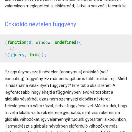
valamilyen meglepetést a jelölésmód, illetve a használt technikák.
Önkioldó névtelen függvény
(
function
(
$
,
window
,
undefined
){
}(
jQuery
,
this
));
Ez egy úgynevezett névtelen (anonymus) önkioldó (self
executing) függvény. Ez már önmagában is több trükköt rejt. Miért
is használna valaki ilyen függvényt? Erre több oka is lehet. A
legfontosabb, hogy elrejti a függvényben levő változókat a
globális névtérből, azaz nem szennyezi globális névteret
feleslegesen a változóival, illetve függvényeivel. Másik indok, hogy
mivel a lokális változók elérése gyorsabb, mint visszakeresni a
globális változókat, így valamennyit tudunk gyorsítani a kódunkon.
Harmadrészt a globális névtérben előforduló változókra más,