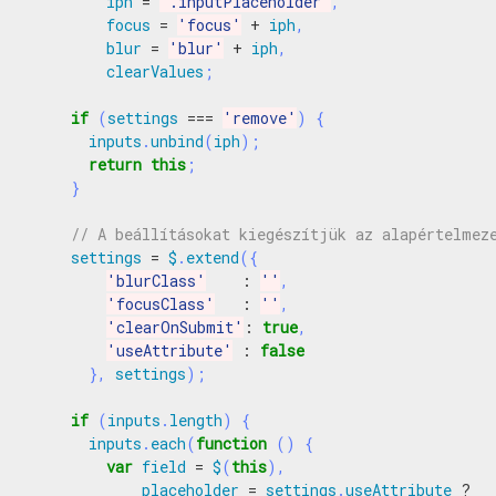
iph
=
'.inputPlaceholder'
,
focus
=
'focus'
+
iph
,
blur
=
'blur'
+
iph
,
clearValues
;
if
(
settings
===
'remove'
)
{
inputs
.
unbind
(
iph
);
return
this
;
}
settings
=
$
.
extend
({
'blurClass'
:
''
,
'focusClass'
:
''
,
'clearOnSubmit'
:
true
,
'useAttribute'
:
false
},
settings
);
if
(
inputs
.
length
)
{
inputs
.
each
(
function
()
{
var
field
=
$
(
this
),
placeholder
=
settings
.
useAttribute
?