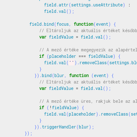
field
.
attr
(
settings
.
useAttribute
)
:
field
.
val
();
field
.
bind
(
focus
,
function
(
event
)
{
var
fieldValue
=
field
.
val
();
if
(
placeholder
===
fieldValue
)
{
field
.
val
(
''
).
removeClass
(
settings
.
bl
}
}).
bind
(
blur
,
function
(
event
)
{
var
fieldValue
=
field
.
val
();
if
(
!
fieldValue
)
{
field
.
val
(
placeholder
).
removeClass
(
se
}
}).
triggerHandler
(
blur
);
});