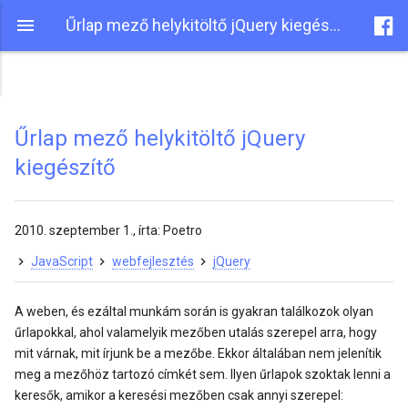
Űrlap mező helykitöltő jQuery kiegészítő
Űrlap mező helykitöltő jQuery
kiegészítő
2010. szeptember 1.
, írta:
Poetro
JavaScript
webfejlesztés
jQuery
A weben, és ezáltal munkám során is gyakran találkozok olyan
űrlapokkal, ahol valamelyik mezőben utalás szerepel arra, hogy
mit várnak, mit írjunk be a mezőbe. Ekkor általában nem jelenítik
meg a mezőhöz tartozó címkét sem. Ilyen űrlapok szoktak lenni a
keresők, amikor a keresési mezőben csak annyi szerepel: