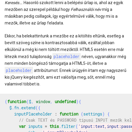
Keresés…
. Hasonló szokott lenni a belépési űrlap is, ahol az egyik
mezőben az szerepel például hogy
Felhasználói név
míg a
másikban pedig csillagok, így egyértelművé válik, hogy mi is a
mezők, illetve az űrlap feladata.
Ekkor, ha belekattintunk a mezőbe ez a kitöltés eltűnik, esetleg a
bevitt szöveg színe is kontrasztosabbá válik, ezáltal jobban
elkülönül a még ki nem töltött mezőktől. HTML5 esetén erre már
placeholder
létezik mező tulajdonság
néven, ugyanakkor még
nem minden böngésző támogatja a HTML5-öt, illetve a
placeholder
attribútumot. Ennek ürügyén írtam egy nagyszerű
kis jQuery kiegészítőt, ami ezt valósítja meg, sőt, ennél még
valamivel többet is.
(
function
(
$
,
window
,
undefined
){
$
.
fn
.
extend
({
inputPlaceholder
:
function
(
settings
)
{
var
inputs
=
this
.
filter
(
'input:text,input:pass