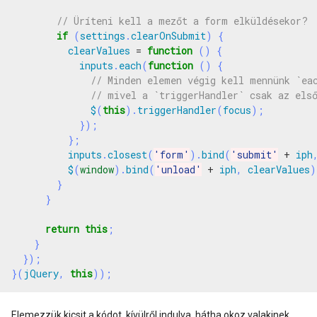
if
(
settings
.
clearOnSubmit
)
{
clearValues
=
function
()
{
inputs
.
each
(
function
()
{
$
(
this
).
triggerHandler
(
focus
);
});
};
inputs
.
closest
(
'form'
).
bind
(
'submit'
+
iph
$
(
window
).
bind
(
'unload'
+
iph
,
clearValues
)
}
}
return
this
;
}
});
}(
jQuery
,
this
));
Elemezzük kicsit a kódot, kívülről indulva, hátha okoz valakinek