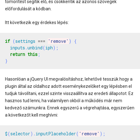
tömörítést segítik elő, és csökkentik az azonos szövegek
előfordulását a kódban.
Itt következik egy érdekes lépés:
if
(
settings
===
'remove'
)
{
inputs
.
unbind
(
iph
);
return
this
;
}
Hasonlóan a jQuery UI megvalósításhoz, lehetővé tesszük hogy a
plugin által az oldalhoz adott eseménykezelőket egy lépésben el
tudjuk távolítani, ezzel szinte visszaállítva az eredeti állapotot. Ez
hasznos tud lenni, ha valamilyen okból a működés már nem
kedvező számunkra. Ennek egyszerű a végrehajtása, egyszerűen
a következőt kell meghívni:
$
(
selector
).
inputPlaceholder
(
'remove'
);