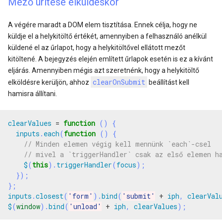
Mező ürítése elküldéskor
A végére maradt a DOM elem tisztítása. Ennek célja, hogy ne
küldje el a helykitöltő értékét, amennyiben a felhasználó anélkül
küldené el az űrlapot, hogy a helykitöltővel ellátott mezőt
kitöltené. A bejegyzés elején említett űrlapok esetén is ez a kívánt
eljárás. Amennyiben mégis azt szeretnénk, hogy a helykitöltő
clearOnSubmit
elköldésre kerüljön, ahhoz
beállítást kell
hamisra állítani.
clearValues
=
function
()
{
inputs
.
each
(
function
()
{
$
(
this
).
triggerHandler
(
focus
);
});
};
inputs
.
closest
(
'form'
).
bind
(
'submit'
+
iph
,
clearVal
$
(
window
).
bind
(
'unload'
+
iph
,
clearValues
);