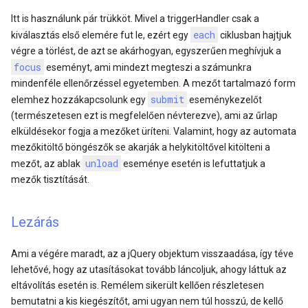
Itt is használunk pár trükköt. Mivel a triggerHandler csak a
each
kiválasztás első elemére fut le, ezért egy
ciklusban hajtjuk
végre a törlést, de azt se akárhogyan, egyszerűen meghívjuk a
focus
eseményt, ami mindezt megteszi a számunkra
mindenféle ellenőrzéssel egyetemben. A mezőt tartalmazó form
submit
elemhez hozzákapcsolunk egy
eseménykezelőt
(természetesen ezt is megfelelően névterezve), ami az űrlap
elküldésekor fogja a mezőket üríteni. Valamint, hogy az automata
mezőkitöltő böngészők se akarják a helykitöltővel kitölteni a
unload
mezőt, az ablak
eseménye esetén is lefuttatjuk a
mezők tisztítását.
Lezárás
Ami a végére maradt, az a jQuery objektum visszaadása, így téve
lehetővé, hogy az utasításokat tovább láncoljuk, ahogy láttuk az
eltávolítás esetén is. Remélem sikerült kellően részletesen
bemutatni a kis kiegészítőt, ami ugyan nem túl hosszú, de kellő