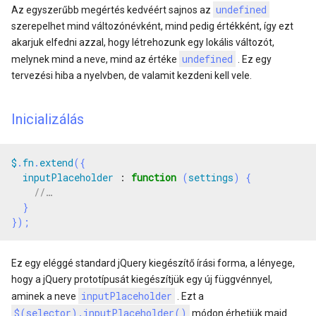
undefined
Az egyszerűbb megértés kedvéért sajnos az
szerepelhet mind változónévként, mind pedig értékként, így ezt
akarjuk elfedni azzal, hogy létrehozunk egy lokális változót,
undefined
melynek mind a neve, mind az értéke
. Ez egy
tervezési hiba a nyelvben, de valamit kezdeni kell vele.
Inicializálás
$
.
fn
.
extend
({
inputPlaceholder
:
function
(
settings
)
{
}
});
Ez egy eléggé standard jQuery kiegészítő írási forma, a lényege,
hogy a jQuery prototípusát kiegészítjük egy új függvénnyel,
inputPlaceholder
aminek a neve
. Ezt a
$(selector).inputPlaceholder()
módon érhetjük majd