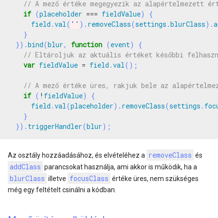
if
(
placeholder
===
fieldValue
)
{
field
.
val
(
''
).
removeClass
(
settings
.
blurClass
).
a
}
}).
bind
(
blur
,
function
(
event
)
{
var
fieldValue
=
field
.
val
();
if
(
!
fieldValue
)
{
field
.
val
(
placeholder
).
removeClass
(
settings
.
foc
}
}).
triggerHandler
(
blur
);
removeClass
Az osztály hozzáadásához, és elvételéhez a
és
addClass
parancsokat használja, ami akkor is működik, ha a
blurClass
focusClass
illetve
értéke üres, nem szükséges
még egy feltételt csinálni a kódban.