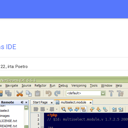
s IDE
 22.
, írta:
Poetro